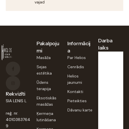
vajadzībām.
Darba
Pakalpoju
Informācij
laiks
mi
a
Masāža
Par Helios
Pirmd.,
Sejas
Cenrādis
otrd.,
estētika
trešd.,
Helios
piektd
:
Ūdens
jaunumi
terapija
9:00–
Kontakti
Rekvizīti
20:00
Eksotiskās
SIA LENIS L
Pieteikties
masāžas
Dāvanu karte
Ceturt
reģ. nr.
Ķermeņa
d.,
sestd.,
4010383764
lutināšana
svētd. :
9
Ķermeņa