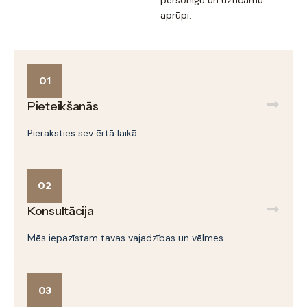
personīgu un uzticamu
aprūpi.
01
Pieteikšanās
Pieraksties sev ērtā laikā.
02
Konsultācija
Mēs iepazīstam tavas vajadzības un vēlmes.
03