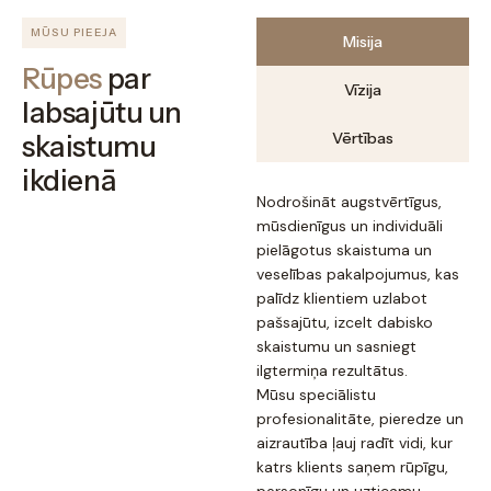
MŪSU PIEEJA
Misija
Rūpes
par
Vīzija
labsajūtu un
Vērtības
skaistumu
ikdienā
Nodrošināt augstvērtīgus,
mūsdienīgus un individuāli
pielāgotus skaistuma un
veselības pakalpojumus, kas
palīdz klientiem uzlabot
pašsajūtu, izcelt dabisko
skaistumu un sasniegt
ilgtermiņa rezultātus.
Mūsu speciālistu
profesionalitāte, pieredze un
aizrautība ļauj radīt vidi, kur
katrs klients saņem rūpīgu,