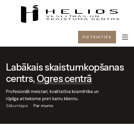
PIETEIKTIES
PAR MUMS
PAKALPOJUMI
Labākais skaistumkopšanas
CENAS
centrs,
Ogres centrā
DĀVANU KARTE
KONTAKTI
Profesionāli meistari, kvalitatīva kosmētika un
rūpīga attieksme pret katru klientu.
Sākumlapa
Par mums