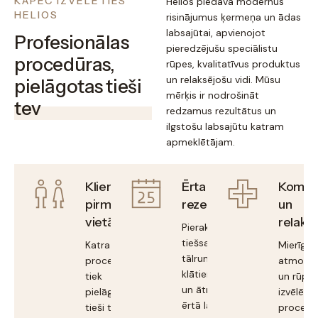
KĀPĒC IZVĒLĒTIES
Helios piedāvā modernus
HELIOS
risinājumus ķermeņa un ādas
labsajūtai, apvienojot
Profesionālas
pieredzējušu speciālistu
procedūras,
rūpes, kvalitatīvus produktus
un relaksējošu vidi. Mūsu
pielāgotas tieši
mērķis ir nodrošināt
tev
redzamus rezultātus un
ilgstošu labsajūtu katram
apmeklētājam.
Klients
Ērta
Komfo
pirmajā
rezervācija
un
vietā
relaksā
Pieraksties
tiešsaistē, pa
Katra
Mierīga
tālruni vai
procedūra
atmosfē
klātienē, ērti
tiek
un rūpīgi
un ātri, sev
pielāgota
izvēlēta
ērtā laikā.
tieši tavām
procedū