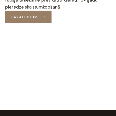
rūpīga attieksme pret katru klientu.
15+ gadu
pieredze
skaistumkopšanā
PAKALPOJUMI