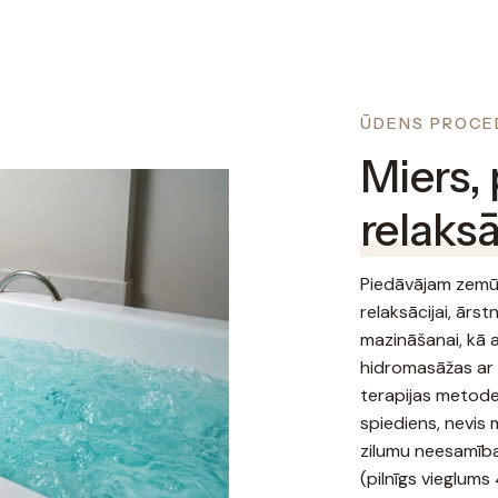
ŪDENS PROCE
Miers,
relaksā
Piedāvājam zemū
relaksācijai, ārs
mazināšanai, kā 
hidromasāžas ar 
terapijas metod
spiediens, nevis 
zilumu neesamība
(pilnīgs vieglums