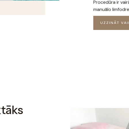
Procedūra ir vair
manuālo limfodr
UZZINĀT VA
ktāks