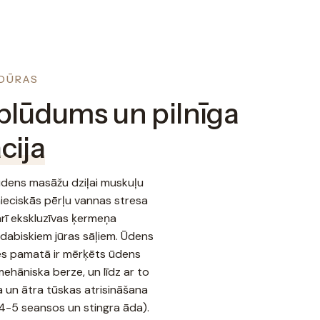
DŪRAS
 plūdums un pilnīga
cija
dens masāžu dziļai muskuļu
tnieciskās pērļu vannas stresa
arī ekskluzīvas ķermeņa
dabiskiem jūras sāļiem. Ūdens
es pamatā ir mērķēts ūdens
mehāniska berze, un līdz ar to
 un ātra tūskas atrisināšana
 4-5 seansos un stingra āda).