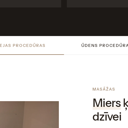
EJAS PROCEDŪRAS
ŪDENS PROCEDŪR
MASĀŽAS
Miers
ķ
dzīvei