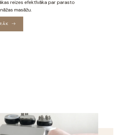
ākas reizes efektīvāka par parasto
enāžas masāžu.
IRĀK