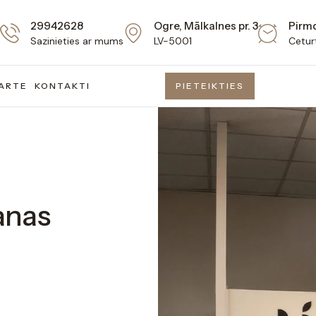
29942628
Ogre, Mālkalnes pr. 3
Pirmd
Sazinieties ar mums
LV-5001
Ceturt
ARTE
KONTAKTI
PIETEIKTIES
anas