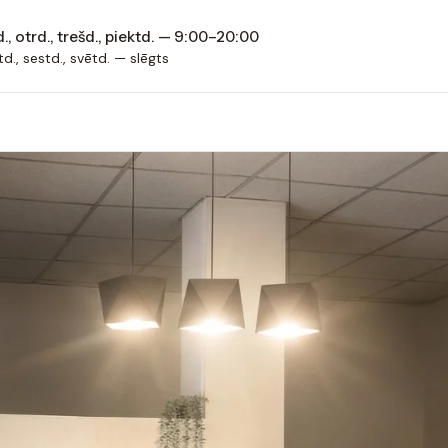
., otrd., trešd., piektd. — 9:00–20:00
d., sestd., svētd. — slēgts