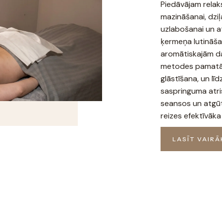
Piedāvājam relak
mazināšanai, dzi
uzlabošanai un at
ķermeņa lutināša
aromātiskajām da
metodes pamatā i
glāstīšana, un lī
saspringuma atri
seansos un atgūt
reizes efektīvāk
LASĪT VAIRĀ