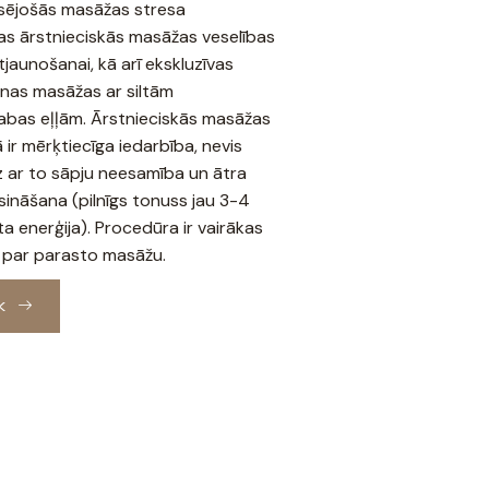
sējošās masāžas stresa
ļas ārstnieciskās masāžas veselības
jaunošanai, kā arī ekskluzīvas
nas masāžas ar siltām
bas eļļām. Ārstnieciskās masāžas
r mērķtiecīga iedarbība, nevis
dz ar to sāpju neesamība un ātra
sināšana (pilnīgs tonuss jau 3-4
a enerģija). Procedūra ir vairākas
a par parasto masāžu.
K