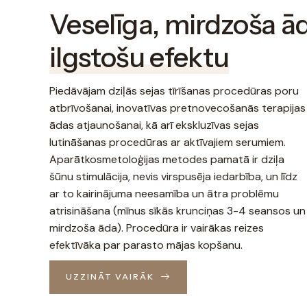
Veselīga, mirdzoša ād
ilgstošu efektu
Piedāvājam dziļās sejas tīrīšanas procedūras poru
atbrīvošanai, inovatīvas pretnovecošanās terapijas
ādas atjaunošanai, kā arī ekskluzīvas sejas
lutināšanas procedūras ar aktīvajiem serumiem.
Aparātkosmetoloģijas metodes pamatā ir dziļa
šūnu stimulācija, nevis virspusēja iedarbība, un līdz
ar to kairinājuma neesamība un ātra problēmu
atrisināšana (mīnus sīkās krunciņas 3-4 seansos un
mirdzoša āda). Procedūra ir vairākas reizes
efektīvāka par parasto mājas kopšanu.
UZZINĀT VAIRĀK