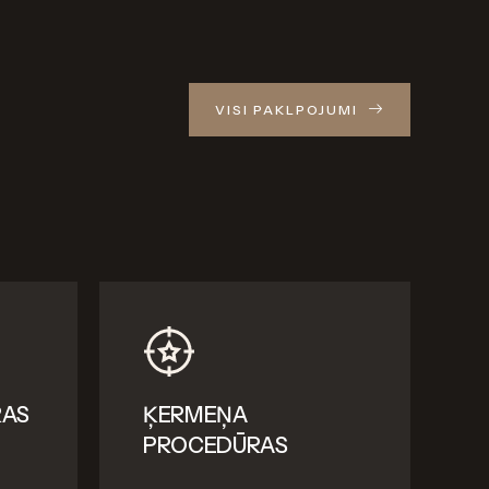
VISI PAKLPOJUMI
RAS
ĶERMEŅA
PROCEDŪRAS