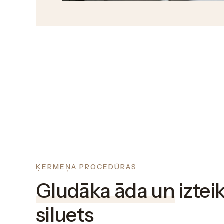
ĶERMEŅA PROCEDŪRAS
Gludāka āda un
iztei
siluets