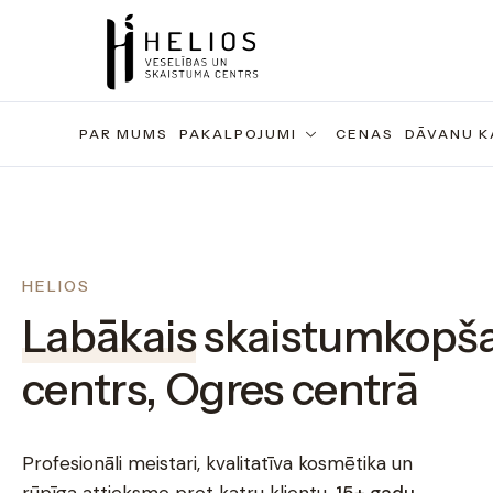
PAR MUMS
PAKALPOJUMI
CENAS
DĀVANU K
HELIOS
Labākais
skaistumkopš
centrs, Ogres centrā
Profesionāli meistari, kvalitatīva kosmētika un