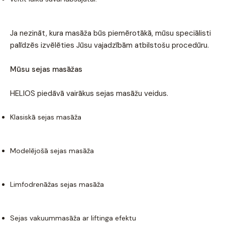
Ja nezināt, kura masāža būs piemērotākā, mūsu speciālisti
palīdzēs izvēlēties Jūsu vajadzībām atbilstošu procedūru.
Mūsu sejas masāžas
HELIOS piedāvā vairākus sejas masāžu veidus.
Klasiskā sejas masāža
Modelējošā sejas masāža
Limfodrenāžas sejas masāža
Sejas vakuummasāža ar liftinga efektu