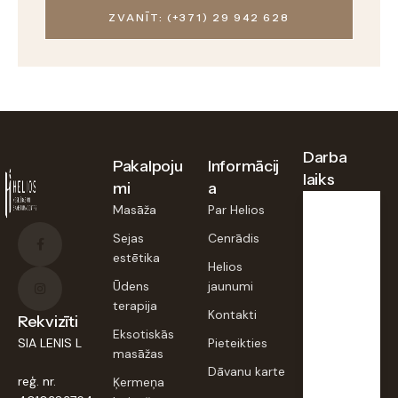
ZVANĪT: (+371) 29 942 628
Darba
Pakalpoju
Informācij
laiks
mi
a
Masāža
Par Helios
Pirmd.,
Sejas
Cenrādis
otrd.,
estētika
trešd.,
Helios
piektd
:
Ūdens
jaunumi
terapija
9:00–
Kontakti
Rekvizīti
20:00
Eksotiskās
SIA LENIS L
Pieteikties
masāžas
Dāvanu karte
Ceturt
reģ. nr.
Ķermeņa
d.,
sestd.,