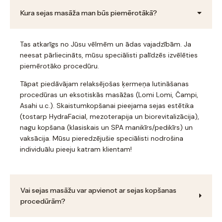
Kura sejas masāža man būs piemērotākā?
Tas atkarīgs no Jūsu vēlmēm un ādas vajadzībām. Ja
neesat pārliecināts, mūsu speciālisti palīdzēs izvēlēties
piemērotāko procedūru.
Tāpat piedāvājam relaksējošas ķermeņa lutināšanas
procedūras un eksotiskās masāžas (Lomi Lomi, Čampi,
Asahi u.c.). Skaistumkopšanai pieejama sejas estētika
(tostarp HydraFacial, mezoterapija un biorevitalizācija),
nagu kopšana (klasiskais un SPA manikīrs/pedikīrs) un
vaksācija. Mūsu pieredzējušie speciālisti nodrošina
individuālu pieeju katram klientam!
Vai sejas masāžu var apvienot ar sejas kopšanas
procedūrām?