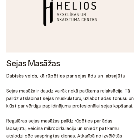
Sejas Masāžas
Dabisks veids, kā rūpēties par sejas ādu un labsajūtu
Sejas masāža ir daudz vairāk nekā patīkama relaksācija. Tā
palīdz atslābināt sejas muskulatūru, uzlabot ādas tonusu un
kļūst par vērtīgu papildinājumu profesionālai sejas kopšanai.
Regulāras sejas masāžas palīdz rūpēties par ādas
labsajūtu, veicina mikrocirkulāciju un sniedz patīkamu
atslodzi pēc saspringtas dienas. Atkarībā no izvēlētās