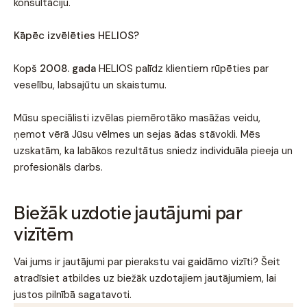
konsultāciju.
Kāpēc izvēlēties HELIOS?
Kopš
2008. gada
HELIOS palīdz klientiem rūpēties par
veselību, labsajūtu un skaistumu.
Mūsu speciālisti izvēlas piemērotāko masāžas veidu,
ņemot vērā Jūsu vēlmes un sejas ādas stāvokli. Mēs
uzskatām, ka labākos rezultātus sniedz individuāla pieeja un
profesionāls darbs.
Biežāk uzdotie jautājumi par
vizītēm
Vai jums ir jautājumi par pierakstu vai gaidāmo vizīti? Šeit
atradīsiet atbildes uz biežāk uzdotajiem jautājumiem, lai
justos pilnībā sagatavoti.