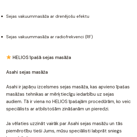
Sejas vakuummasāža ar drenējošu efektu
Sejas vakuummasāža ar radiofrekvenci (RF)
HELIOS īpašā sejas masāža
Asahi sejas masāža
Asahi ir japāņu izcelsmes sejas masāža, kas apvieno īpašas
masāžas tehnikas ar mērķtiecīgu iedarbību uz sejas
audiem. Tā ir viena no HELIOS īpašajām procedūrām, ko veic
speciālists ar atbilstošām zināšanām un pieredzi.
Ja vēlaties uzzināt vairāk par Asahi sejas masāžu un tās
piemērotību tieši Jums, mūsu speciālisti labprāt sniegs