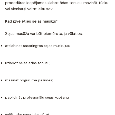
procedūras iespējams uzlabot ādas tonusu, mazināt tūsku
vai vienkārši veltīt laiku sev.
Kad izvēlēties sejas masāžu?
Sejas masāža var būt piemērota, ja vēlaties:
atslābināt saspringtos sejas muskuļus;
uzlabot sejas ādas tonusu;
mazināt noguruma pazīmes;
papildināt profesionālu sejas kopšanu;
veltīt laiku savai labsajūtai.