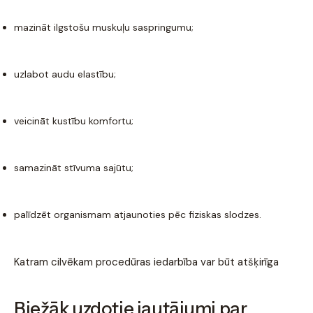
mazināt ilgstošu muskuļu saspringumu;
uzlabot audu elastību;
veicināt kustību komfortu;
samazināt stīvuma sajūtu;
palīdzēt organismam atjaunoties pēc fiziskas slodzes.
Katram cilvēkam procedūras iedarbība var būt atšķirīga
Biežāk uzdotie jautājumi par