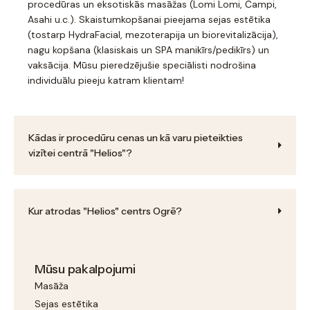
procedūras un eksotiskās masāžas (Lomi Lomi, Čampi,
Asahi u.c.). Skaistumkopšanai pieejama sejas estētika
(tostarp HydraFacial, mezoterapija un biorevitalizācija),
nagu kopšana (klasiskais un SPA manikīrs/pedikīrs) un
vaksācija. Mūsu pieredzējušie speciālisti nodrošina
individuālu pieeju katram klientam!
Kādas ir procedūru cenas un kā varu pieteikties
vizītei centrā "Helios"?
Kur atrodas "Helios" centrs Ogrē?
Mūsu pakalpojumi
Masāža
Sejas estētika