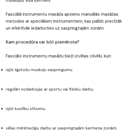
muskuļus visā ķermenī.
Fasciālā instrumentu masāža apvieno manuālās masāžas
metodes ar speciāliem instrumentiem, kas palīdz precīzāk
un efektīvāk iedarboties uz saspringtajām zonām.
Kam procedūra var būt piemērota?
Fasciālo instrumentu masāžu bieži izvēlas cilvēki, kuri:
izjūt ilgstošu muskuļu saspringumu;
regulāri nodarbojas ar sportu vai fizisku darbu;
izjūt kustību stīvumu;
vēlas mērķtiecīgu darbu ar saspringtajām ķermeņa zonām;