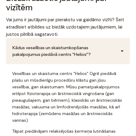
vizītēm
Vai jums ir jautājumi par pierakstu vai gaidāmo vizīti? Šeit
atradīsiet atbildes uz biežāk uzdotajiem jautājumiem, lai
justos pilnībā sagatavoti.
Kādus veselības un skaistumkopšanas
pakalpojumus piedāvā centrs "Helios"?
Veselības un skaistuma centrs "Helios" Ogrē piedāvā
plašu un mūsdienīgu procedūru klāstu gan jūsu
veselībai, gan skaistumam. Mūsu pamatpakalpojumos
ietilpst fizioterapija un ārstnieciskā vingrošana (gan
pieaugušajiem, gan bērniem), klasiskās un ārstnieciskās
masāžas, vakuuma un limfodrenējošās masāžas, kā arī
hidroterapija (zemūdens masāžas un ārstnieciskās
vannas).
Tāpat piedāvājam relaksējošas ķermeņa lutināšanas