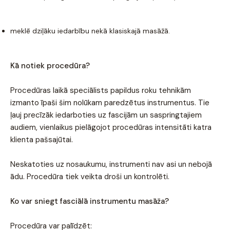
meklē dziļāku iedarbību nekā klasiskajā masāžā.
Kā notiek procedūra?
Procedūras laikā speciālists papildus roku tehnikām
izmanto īpaši šim nolūkam paredzētus instrumentus. Tie
ļauj precīzāk iedarboties uz fascijām un saspringtajiem
audiem, vienlaikus pielāgojot procedūras intensitāti katra
klienta pašsajūtai.
Neskatoties uz nosaukumu, instrumenti nav asi un nebojā
ādu. Procedūra tiek veikta droši un kontrolēti.
Ko var sniegt fasciālā instrumentu masāža?
Procedūra var palīdzēt: