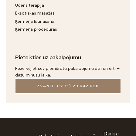
Ūdens terapija
Eksotiskās masāžas
Ķermeņa lutināšana
Ķermeņa procedūras
Pieteikties uz pakalpojumu
Rezervējiet sev piemērotu pakalpojumu ātri un ērti –
dažu minūšu laikā.
ZVANĪT: (+371) 29 942 628
Darba