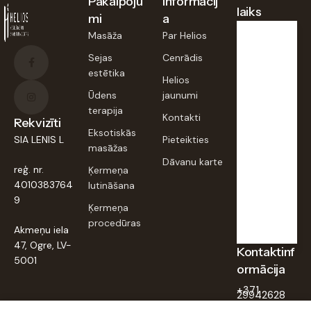
Pakalpoju
Informācij
laiks
mi
a
Masāža
Par Helios
Pirmd.,
Sejas
Cenrādis
otrd.,
estētika
trešd.,
Helios
piektd
:
Ūdens
jaunumi
terapija
9:00–
Kontakti
Rekvizīti
20:00
Eksotiskās
SIA LENIS L
Pieteikties
masāžas
Dāvanu karte
Ceturt
reģ. nr.
Ķermeņa
d.,
sestd.,
4010383764
lutināšana
svētd. :
9
Ķermeņa
Slēgts
procedūras
Akmeņu iela
47, Ogre, LV-
Kontaktinf
5001
ormācija
+371
29942628