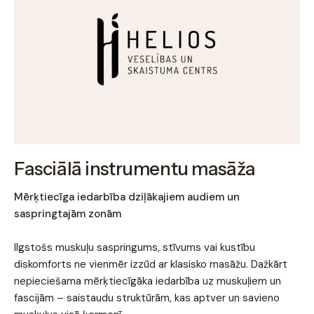
Fasciālā instrumentu masāža
Mērķtiecīga iedarbība dziļākajiem audiem un
saspringtajām zonām
Ilgstošs muskuļu saspringums, stīvums vai kustību
diskomforts ne vienmēr izzūd ar klasisko masāžu. Dažkārt
nepieciešama mērķtiecīgāka iedarbība uz muskuļiem un
fascijām – saistaudu struktūrām, kas aptver un savieno