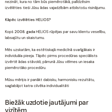
nezināt, kura no tām būs piemērotākā, palīdzēsim
izvēlēties tieši Jūsu ādas vajadzībām atbilstošu risinājumu.
Kāpēc izvēlēties HELIOS?
Kopš
2008. gada
HELIOS rūpējas par savu klientu veselību,
labsajūtu un skaistumu.
Mēs uzskatām, ka estētiskajā medicīnā svarīgākais ir
individuāla pieeja. Tāpēc pirms procedūras speciālists
izvērtē ādas stāvokli, pārrunā Jūsu vēlmes un iesaka
piemērotāko procedūru.
Mūsu mērķis ir panākt dabisku, harmonisku rezultātu,
saglabājot katra cilvēka individualitāti
Biežāk uzdotie jautājumi par
vizītēm