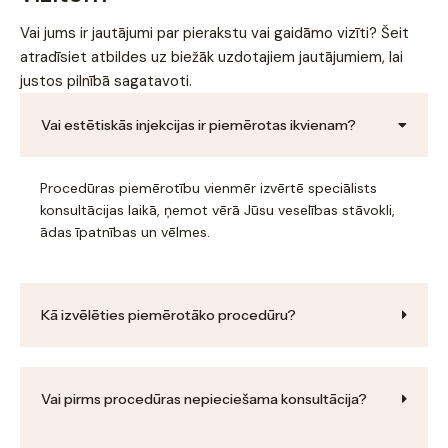
Vai jums ir jautājumi par pierakstu vai gaidāmo vizīti? Šeit
atradīsiet atbildes uz biežāk uzdotajiem jautājumiem, lai
justos pilnībā sagatavoti.
Vai estētiskās injekcijas ir piemērotas ikvienam?
Procedūras piemērotību vienmēr izvērtē speciālists
konsultācijas laikā, ņemot vērā Jūsu veselības stāvokli,
ādas īpatnības un vēlmes.
Kā izvēlēties piemērotāko procedūru?
Vai pirms procedūras nepieciešama konsultācija?