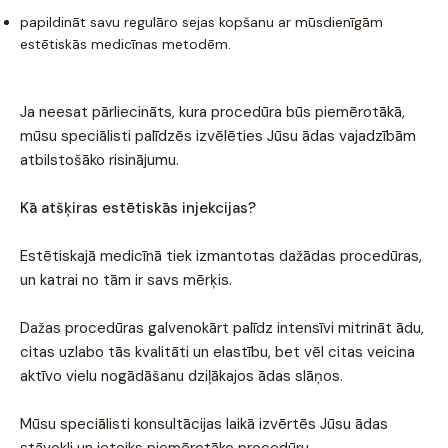
papildināt savu regulāro sejas kopšanu ar mūsdienīgām
estētiskās medicīnas metodēm.
Ja neesat pārliecināts, kura procedūra būs piemērotākā,
mūsu speciālisti palīdzēs izvēlēties Jūsu ādas vajadzībām
atbilstošāko risinājumu.
Kā atšķiras estētiskās injekcijas?
Estētiskajā medicīnā tiek izmantotas dažādas procedūras,
un katrai no tām ir savs mērķis.
Dažas procedūras galvenokārt palīdz intensīvi mitrināt ādu,
citas uzlabo tās kvalitāti un elastību, bet vēl citas veicina
aktīvo vielu nogādāšanu dziļākajos ādas slāņos.
Mūsu speciālisti konsultācijas laikā izvērtēs Jūsu ādas
stāvokli un ieteiks piemērotāko procedūru.