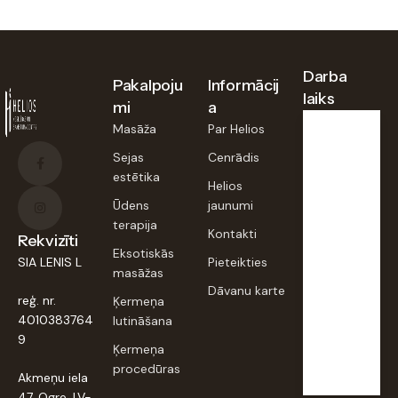
Darba
Pakalpoju
Informācij
laiks
mi
a
Masāža
Par Helios
Pirmd.,
Sejas
Cenrādis
otrd.,
estētika
trešd.,
Helios
piektd
:
Ūdens
jaunumi
terapija
9:00–
Kontakti
Rekvizīti
20:00
Eksotiskās
SIA LENIS L
Pieteikties
masāžas
Dāvanu karte
Ceturt
reģ. nr.
Ķermeņa
d.,
sestd.,
4010383764
lutināšana
svētd. :
9
Ķermeņa
Slēgts
procedūras
Akmeņu iela
47, Ogre, LV-