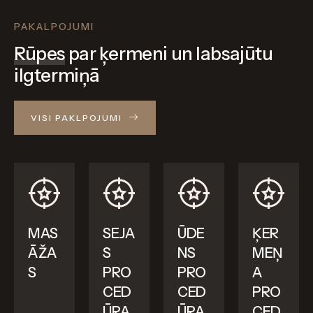
PAKALPOJUMI
Rūpes
par ķermeni un labsajūtu
ilgtermiņā
VISI PAKLPOJUMI
MAS
SEJA
ŪDE
ĶER
ĀŽA
S
NS
MEŅ
S
PRO
PRO
A
CED
CED
PRO
ŪRA
ŪRA
CED