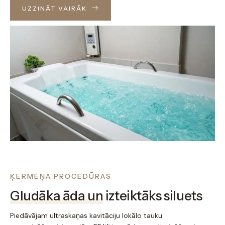
UZZINĀT VAIRĀK
ĶERMEŅA PROCEDŪRAS
Gludāka āda un
izteiktāks
siluets
Piedāvājam ultraskaņas kavitāciju lokālo tauku