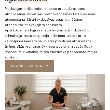
Piedāvājam dziļās sejas tīrīšanas procedūras poru
atbrīvošanai, inovatīvas pretnovecošanās terapijas ādas
atjaunošanai, kā arī ekskluzīvas sejas lutināšanas
procedūras ar aktīvajiem serumiem.
Aparātkosmetoloģijas metodes pamatā ir dziļa šūnu
stimulācija, nevis virspusēja iedarbība, un līdz ar to
kairinājuma neesamība un ātra problēmu atrisināšana
(mīnus sīkās krunciņas 3-4 seansos un mirdzoša āda).
Procedūra ir vairākas reizes efektīvāka par parasto mājas
kopšanu.
UZZINĀT VAIRĀK