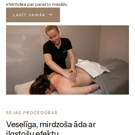
efektīvāka par parasto masāžu.
LASĪT VAIRĀK
SEJAS PROCEDŪRAS
Veselīga, mirdzoša āda ar
ilgstošu efektu