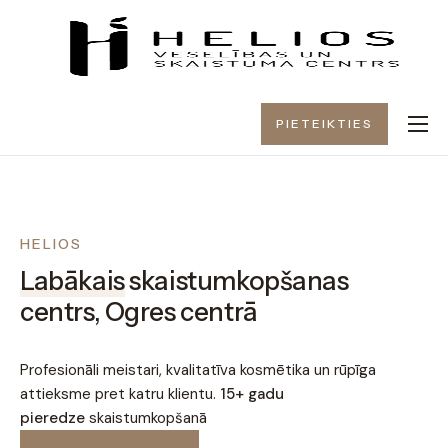
PIETEIKTIES
PAR MUMS
PAKALPOJUMI
CENAS
HELIOS
DĀVANU KARTE
Labākais
skaistumkopšanas
KONTAKTI
centrs, Ogres centrā
Profesionāli meistari, kvalitatīva kosmētika un rūpīga
attieksme pret katru klientu.
15+ gadu
pieredze
skaistumkopšanā