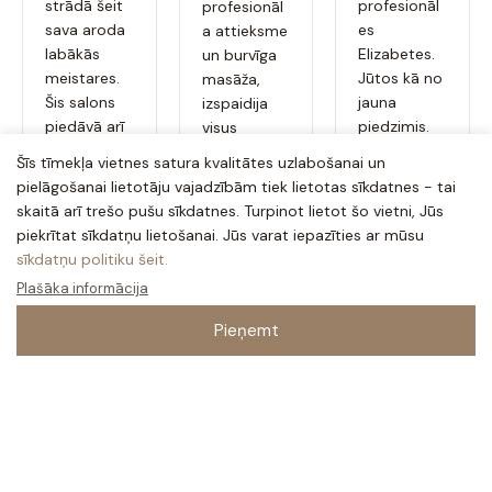
strādā šeit
profesionāl
profesionāl
sava aroda
es
a attieksme
labākās
Elizabetes.
un burvīga
meistares.
Jūtos kā no
masāža,
Šis salons
jauna
izspaidija
piedāvā arī
piedzimis.
visus
ļoti daudz
Super,
pareizos
Šīs tīmekļa vietnes satura kvalitātes uzlabošanai un
pakalpojum
iesaku.
punktiņus.
pielāgošanai lietotāju vajadzībām tiek lietotas sīkdatnes - tai
us kā ūdens
skaitā arī trešo pušu sīkdatnes. Turpinot lietot šo vietni, Jūs
masāžas,
piekrītat sīkdatņu lietošanai. Jūs varat iepazīties ar mūsu
nagu
sīkdatņu politiku šeit.
kopšana un
Plašāka informācija
Dace B.
Raitis B.
daudz citus
Laipns,
pakalpojum
Biju uz
Pieņemt
us ko var
masāžu,
atsaucīgs
apskatīt
turpināšu.
personāls
viņu
Ļoti patika.
un lieliska
mājaslapā.
Viņiem ir
pakalpoju
sadarbība
mu
ar
kvalitāte!
apdrošināš