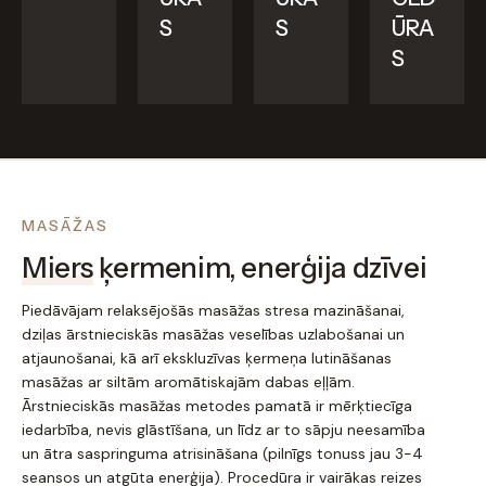
S
S
ŪRA
S
MASĀŽAS
Miers
ķermenim, enerģija dzīvei
Piedāvājam relaksējošās masāžas stresa mazināšanai,
dziļas ārstnieciskās masāžas veselības uzlabošanai un
atjaunošanai, kā arī ekskluzīvas ķermeņa lutināšanas
masāžas ar siltām aromātiskajām dabas eļļām.
Ārstnieciskās masāžas metodes pamatā ir mērķtiecīga
iedarbība, nevis glāstīšana, un līdz ar to sāpju neesamība
un ātra saspringuma atrisināšana (pilnīgs tonuss jau 3-4
seansos un atgūta enerģija). Procedūra ir vairākas reizes