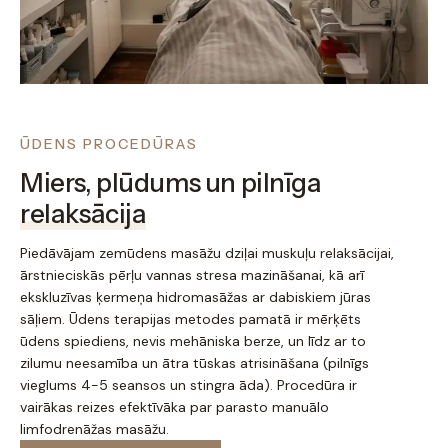
ŪDENS PROCEDŪRAS
Miers, plūdums un pilnīga
relaksācija
Piedāvājam zemūdens masāžu dziļai muskuļu relaksācijai,
ārstnieciskās pērļu vannas stresa mazināšanai, kā arī
ekskluzīvas ķermeņa hidromasāžas ar dabiskiem jūras
sāļiem. Ūdens terapijas metodes pamatā ir mērķēts
ūdens spiediens, nevis mehāniska berze, un līdz ar to
zilumu neesamība un ātra tūskas atrisināšana (pilnīgs
vieglums 4-5 seansos un stingra āda). Procedūra ir
vairākas reizes efektīvāka par parasto manuālo
limfodrenāžas masāžu.