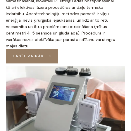
samazināšanai, inovatīvu RF liftingu ādas nostiprināšanai,
kā arī efektīvas lāzera procedūras ar dziļu termisko
iedarbību. Aparāttehnoloģiju metodes pamatā ir viļņu
enerģija, nevis ķirurģiska iejaukšanās, un līdz ar to rētu
neesamība un ātra problēmzonu atrisināšana (mīnus
centimetri 4-5 seansos un gluda āda). Procedūra ir
vairākas reizes efektīvāka par parasto ietīšanu vai stingru
mājas diētu.
LASĪT VAIRĀK