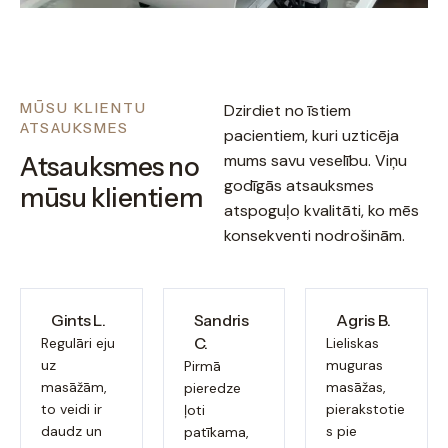
MŪSU KLIENTU
Dzirdiet no īstiem
ATSAUKSMES
pacientiem, kuri uzticēja
mums savu veselību. Viņu
Atsauksmes no
godīgās atsauksmes
mūsu klientiem
atspoguļo kvalitāti, ko mēs
konsekventi nodrošinām.
Gints L.
Sandris
Agris B.
C.
Regulāri eju
Lieliskas
uz
muguras
Pirmā
masāžām,
masāžas,
pieredze
to veidi ir
pierakstotie
ļoti
daudz un
s pie
patīkama,