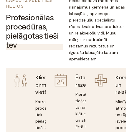
KĀPĒC IZVĒLĒTIES
Helios piedāvā modernus
HELIOS
risinājumus ķermeņa un ādas
labsajūtai, apvienojot
Profesionālas
pieredzējušu speciālistu
procedūras,
rūpes, kvalitatīvus produktus
un relaksējošu vidi. Mūsu
pielāgotas tieši
mērķis ir nodrošināt
tev
redzamus rezultātus un
ilgstošu labsajūtu katram
apmeklētājam.
Klients
Ērta
Komfo
pirmajā
rezervācija
un
vietā
relaksā
Pieraksties
tiešsaistē, pa
Katra
Mierīga
tālruni vai
procedūra
atmosfē
klātienē, ērti
tiek
un rūpīgi
un ātri, sev
pielāgota
izvēlēta
ērtā laikā.
tieši tavām
procedū