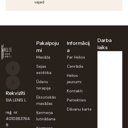
vajadzībām.
Darba
Pakalpoju
Informācij
laiks
mi
a
Masāža
Par Helios
Pirmd.,
Sejas
Cenrādis
otrd.,
estētika
trešd.,
Helios
piektd
:
Ūdens
jaunumi
terapija
9:00–
Kontakti
Rekvizīti
20:00
Eksotiskās
SIA LENIS L
Pieteikties
masāžas
Dāvanu karte
Ceturt
reģ. nr.
Ķermeņa
d.,
sestd.,
4010383764
lutināšana
svētd. :
9
Ķermeņa