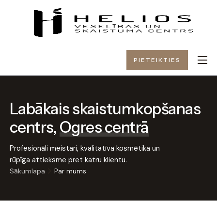
PIETEIKTIES
PAR MUMS
PAKALPOJUMI
Labākais skaistumkopšanas
CENAS
centrs,
Ogres centrā
DĀVANU KARTE
KONTAKTI
Profesionāli meistari, kvalitatīva kosmētika un
rūpīga attieksme pret katru klientu.
Sākumlapa
Par mums