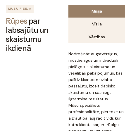
MŪSU PIEEJA
Misija
Rūpes
par
Vīzija
labsajūtu un
Vērtības
skaistumu
ikdienā
Nodrošināt augstvērtīgus,
mūsdienīgus un individuāli
pielāgotus skaistuma un
veselības pakalpojumus, kas
palīdz klientiem uzlabot
pašsajūtu, izcelt dabisko
skaistumu un sasniegt
ilgtermiņa rezultātus.
Mūsu speciālistu
profesionalitāte, pieredze un
aizrautība ļauj radīt vidi, kur
katrs klients saņem rūpīgu,