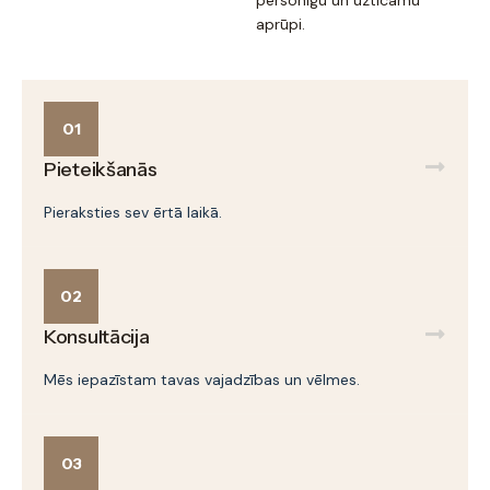
personīgu un uzticamu
aprūpi.
01
Pieteikšanās
Pieraksties sev ērtā laikā.
02
Konsultācija
Mēs iepazīstam tavas vajadzības un vēlmes.
03